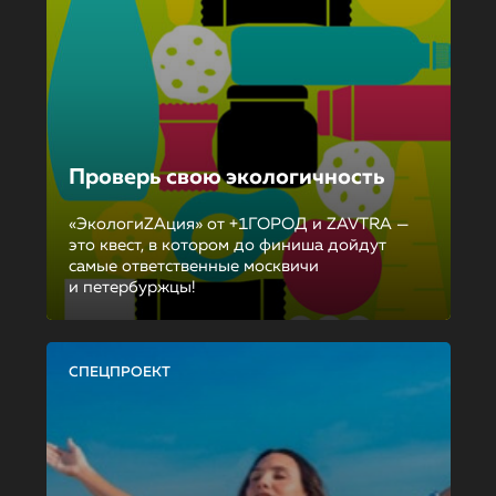
Проверь свою экологичность
«ЭкологиZAция» от +1ГОРОД и ZAVTRA —
это квест, в котором до финиша дойдут
самые ответственные москвичи
и петербуржцы!
СПЕЦПРОЕКТ