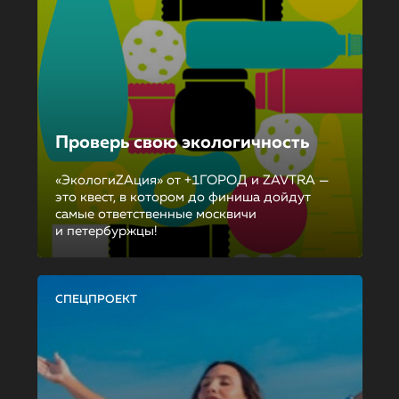
Проверь свою экологичность
«ЭкологиZAция» от +1ГОРОД и ZAVTRA —
это квест, в котором до финиша дойдут
самые ответственные москвичи
и петербуржцы!
СПЕЦПРОЕКТ