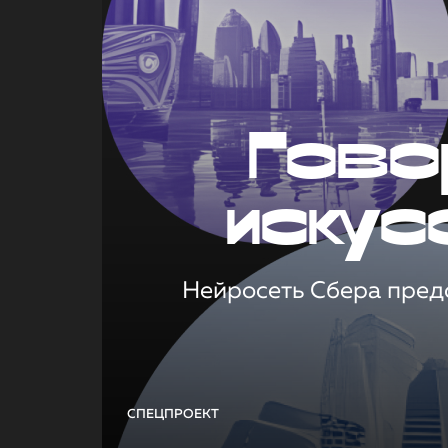
Гово
искус
Нейросеть Сбера предс
СПЕЦПРОЕКТ