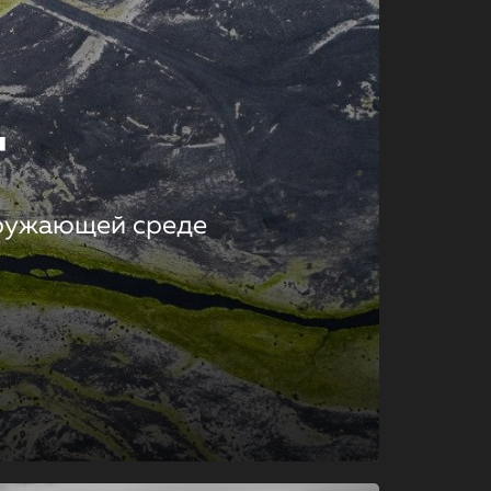
т
кружающей среде