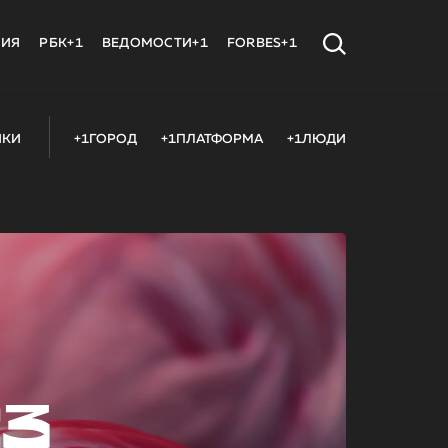
МИЯ
РБК+1
ВЕДОМОСТИ+1
FORBES+1
ИКИ
+1ГОРОД
+1ПЛАТФОРМА
+1ЛЮДИ
23