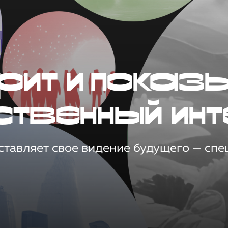
рит и показ
ственный инт
тавляет свое видение будущего — спец