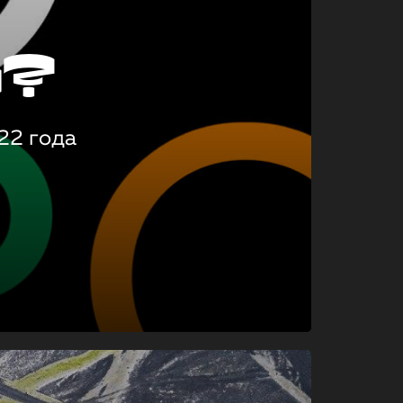
о?
22 года