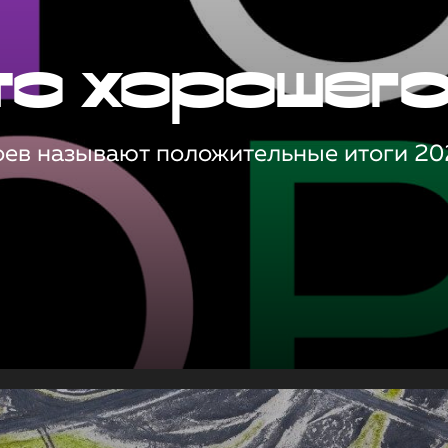
то хорошег
оев называют положительные итоги 20