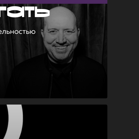
гать
ельностью