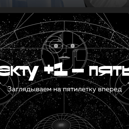
кту +1 — пят
Заглядываем на пятилетку вперед