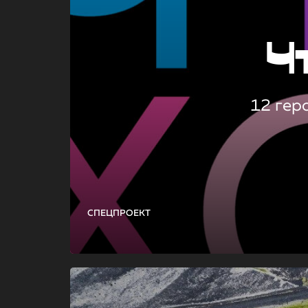
Ч
12 гер
СПЕЦПРОЕКТ