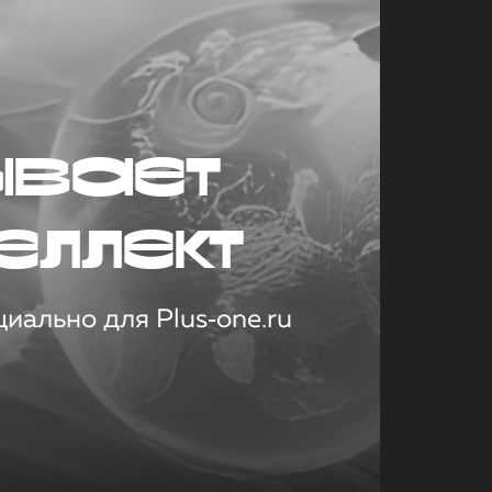
ывает
еллект
иально для Plus‑one.ru