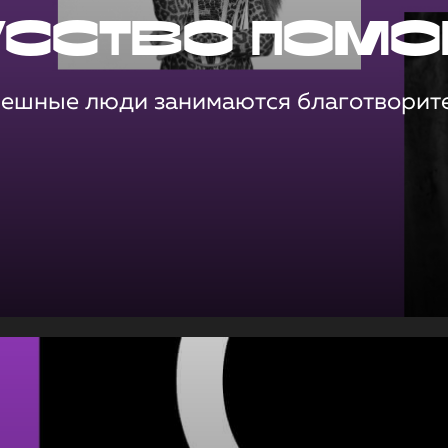
усство помо
пешные люди занимаются благотворит