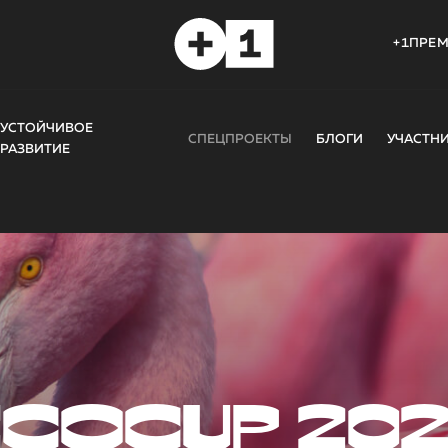
+1ПРЕ
УСТОЙЧИВОЕ
СПЕЦПРОЕКТЫ
БЛОГИ
УЧАСТН
РАЗВИТИЕ
COCUP 20