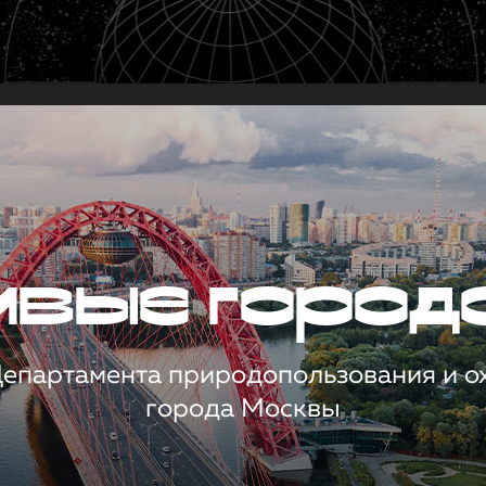
чивые город
 Департамента природопользования и 
города Москвы