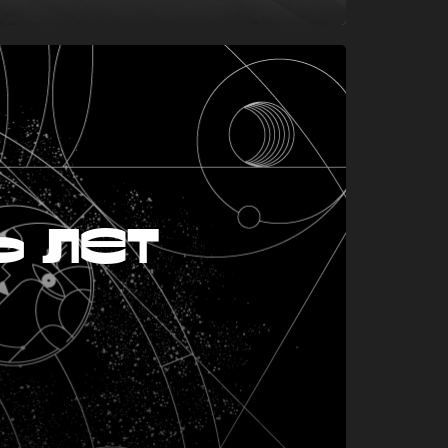
ь лет