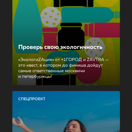
Проверь свою экологичность
«ЭкологиZAция» от +1ГОРОД и ZAVTRA —
это квест, в котором до финиша дойдут
самые ответственные москвичи
и петербуржцы!
СПЕЦПРОЕКТ