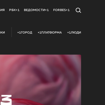
МИЯ
РБК+1
ВЕДОМОСТИ+1
FORBES+1
ИКИ
+1ГОРОД
+1ПЛАТФОРМА
+1ЛЮДИ
23