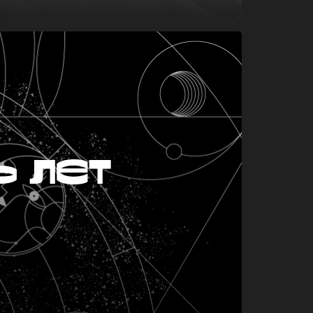
ь лет