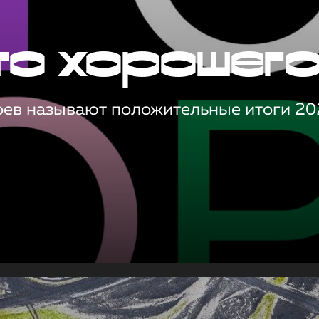
то хорошег
оев называют положительные итоги 20