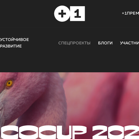
+1ПРЕ
УСТОЙЧИВОЕ
СПЕЦПРОЕКТЫ
БЛОГИ
УЧАСТН
РАЗВИТИЕ
COCUP 20