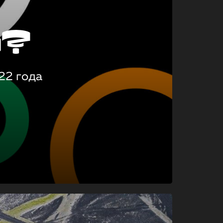
о?
22 года