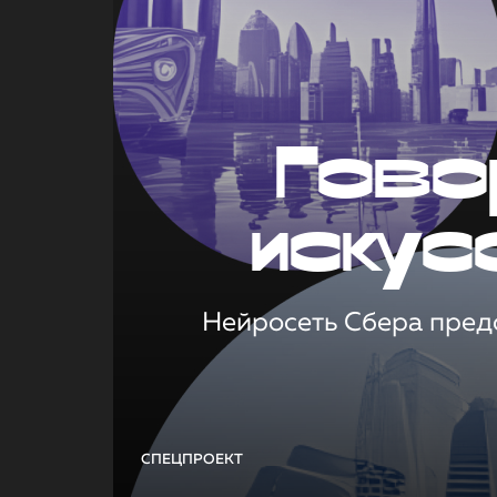
Гово
искус
Нейросеть Сбера предс
СПЕЦПРОЕКТ