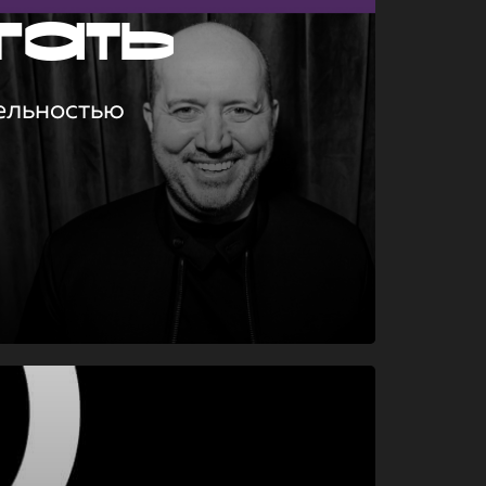
гать
ельностью