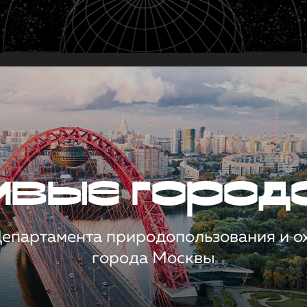
чивые город
 Департамента природопользования и 
города Москвы