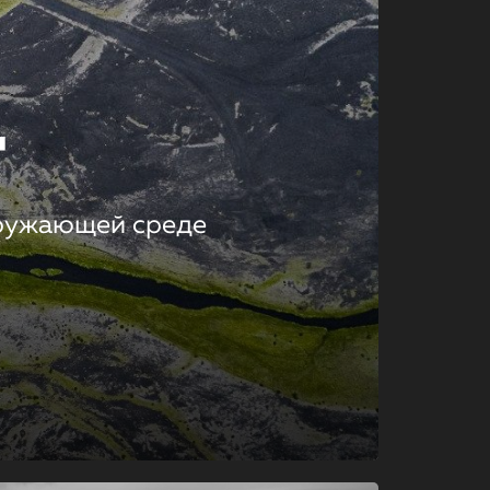
т
кружающей среде