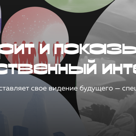
рит и показ
ственный инт
тавляет свое видение будущего — спец