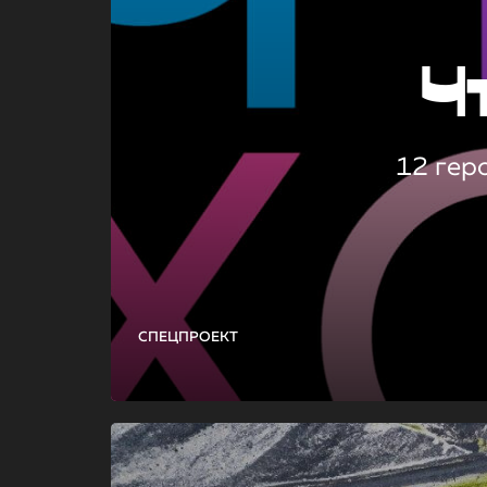
Ч
12 гер
СПЕЦПРОЕКТ