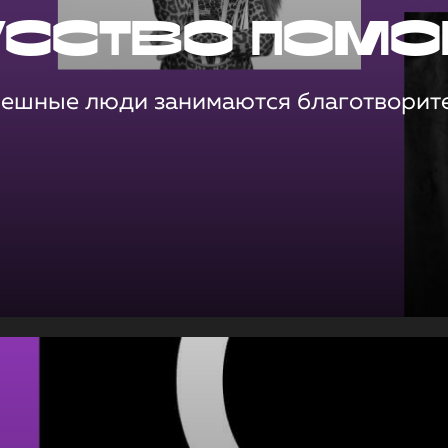
усство помо
пешные люди занимаются благотворит