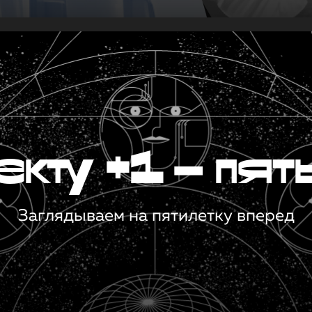
кту +1 — пят
Заглядываем на пятилетку вперед