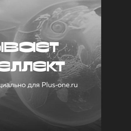
ывает
еллект
иально для Plus‑one.ru