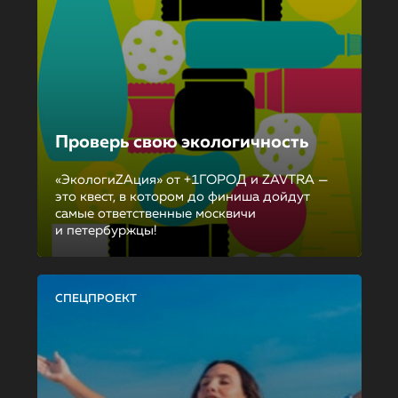
Проверь свою экологичность
«ЭкологиZAция» от +1ГОРОД и ZAVTRA —
это квест, в котором до финиша дойдут
самые ответственные москвичи
и петербуржцы!
СПЕЦПРОЕКТ