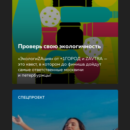
Проверь свою экологичность
«ЭкологиZAция» от +1ГОРОД и ZAVTRA —
это квест, в котором до финиша дойдут
самые ответственные москвичи
и петербуржцы!
СПЕЦПРОЕКТ