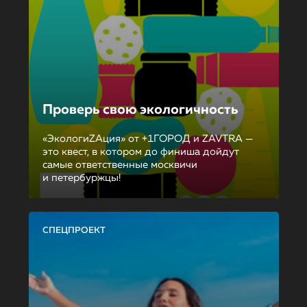
Проверь свою экологичность
«ЭкологиZAция» от +1ГОРОД и ZAVTRA —
это квест, в котором до финиша дойдут
самые ответственные москвичи
и петербуржцы!
СПЕЦПРОЕКТ