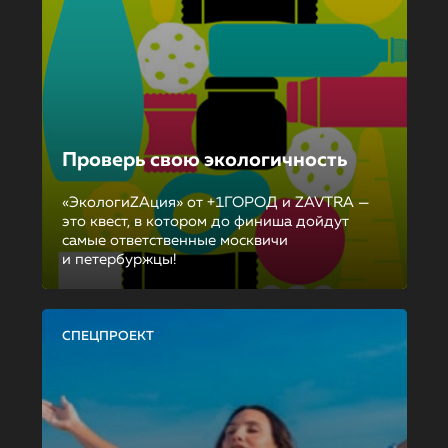
Проверь свою экологичность
«ЭкологиZAция» от +1ГОРОД и ZAVTRA —
это квест, в котором до финиша дойдут
самые ответственные москвичи
и петербуржцы!
СПЕЦПРОЕКТ