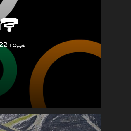
о?
22 года