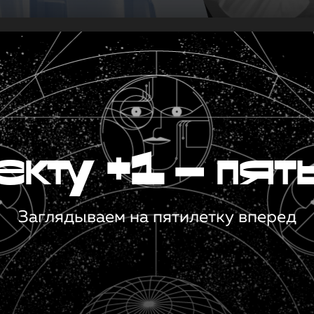
кту +1 — пят
Заглядываем на пятилетку вперед