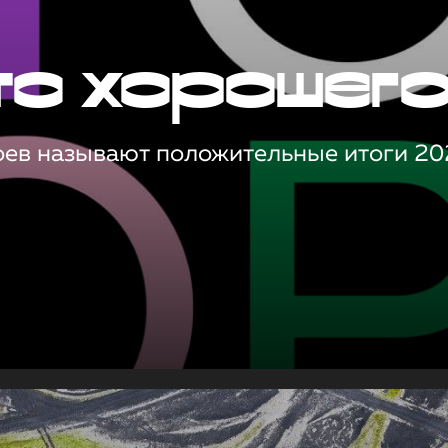
то хорошег
оев называют положительные итоги 20