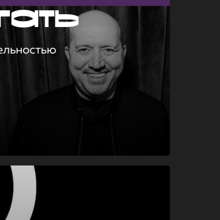
гать
ельностью