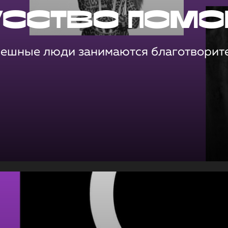
усство помо
пешные люди занимаются благотворит