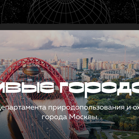
чивые город
 Департамента природопользования и 
города Москвы