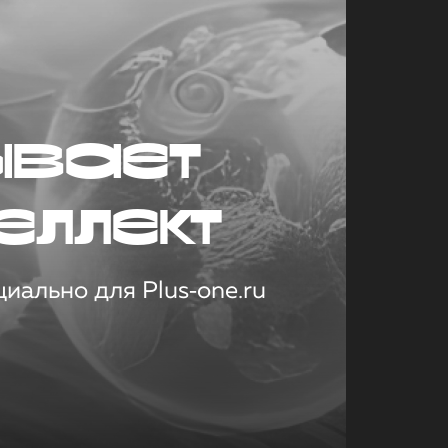
ывает
еллект
иально для Plus‑one.ru