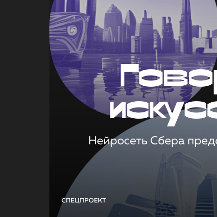
Гово
искус
Нейросеть Сбера предс
СПЕЦПРОЕКТ