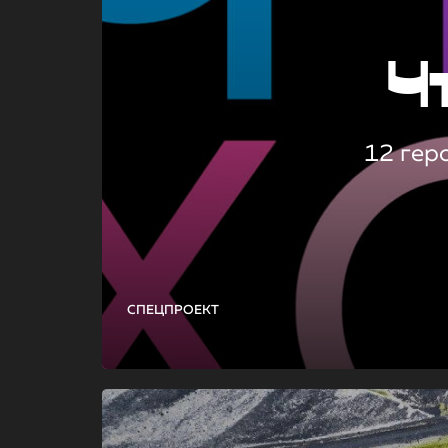
Ч
12 гер
СПЕЦПРОЕКТ