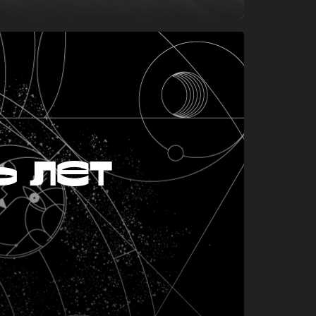
ь лет