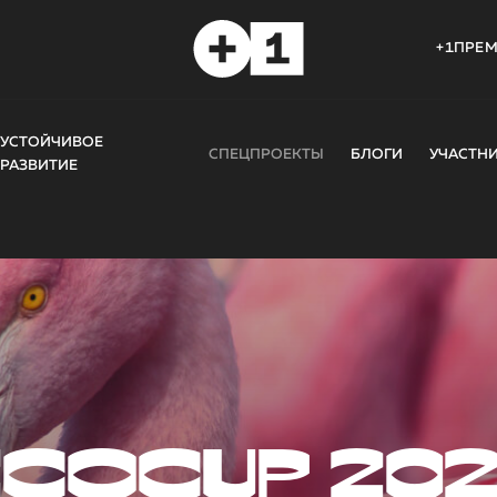
+1ПРЕ
УСТОЙЧИВОЕ
СПЕЦПРОЕКТЫ
БЛОГИ
УЧАСТН
РАЗВИТИЕ
COCUP 20