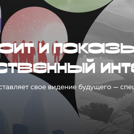
рит и показ
ственный инт
тавляет свое видение будущего — спец