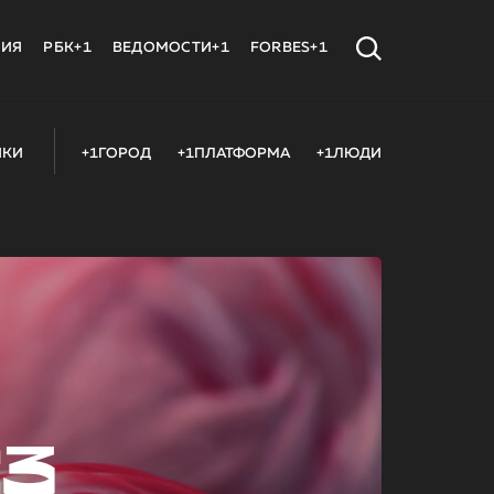
МИЯ
РБК+1
ВЕДОМОСТИ+1
FORBES+1
ИКИ
+1ГОРОД
+1ПЛАТФОРМА
+1ЛЮДИ
23