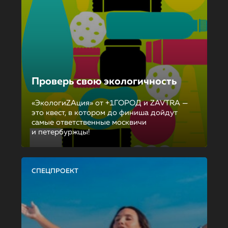
Проверь свою экологичность
«ЭкологиZAция» от +1ГОРОД и ZAVTRA —
это квест, в котором до финиша дойдут
самые ответственные москвичи
и петербуржцы!
СПЕЦПРОЕКТ