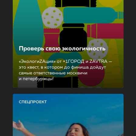
Проверь свою экологичность
«ЭкологиZAция» от +1ГОРОД и ZAVTRA —
это квест, в котором до финиша дойдут
самые ответственные москвичи
и петербуржцы!
СПЕЦПРОЕКТ