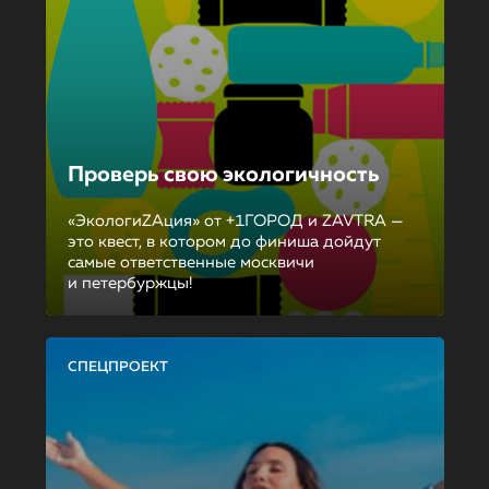
Проверь свою экологичность
«ЭкологиZAция» от +1ГОРОД и ZAVTRA —
это квест, в котором до финиша дойдут
самые ответственные москвичи
и петербуржцы!
СПЕЦПРОЕКТ