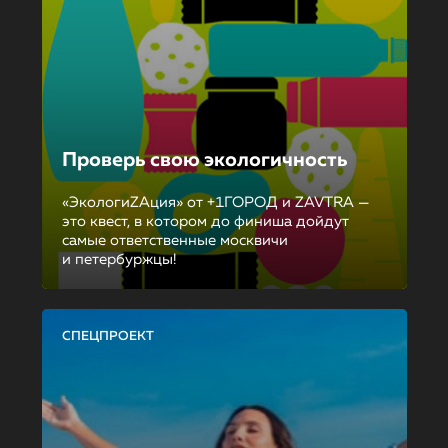
Проверь свою экологичность
«ЭкологиZAция» от +1ГОРОД и ZAVTRA —
это квест, в котором до финиша дойдут
самые ответственные москвичи
и петербуржцы!
СПЕЦПРОЕКТ