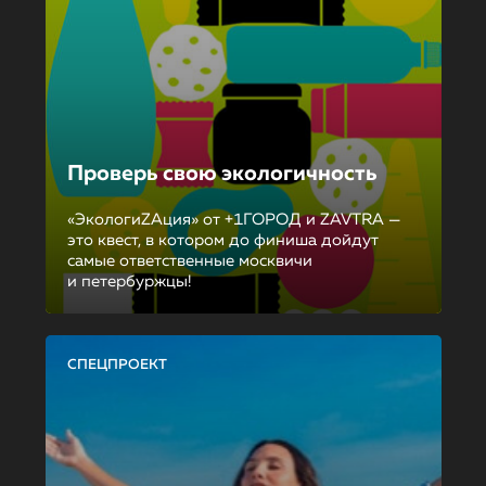
Проверь свою экологичность
«ЭкологиZAция» от +1ГОРОД и ZAVTRA —
это квест, в котором до финиша дойдут
самые ответственные москвичи
и петербуржцы!
СПЕЦПРОЕКТ