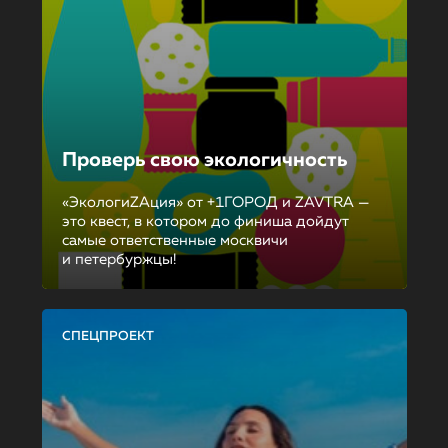
Проверь свою экологичность
«ЭкологиZAция» от +1ГОРОД и ZAVTRA —
это квест, в котором до финиша дойдут
самые ответственные москвичи
и петербуржцы!
СПЕЦПРОЕКТ