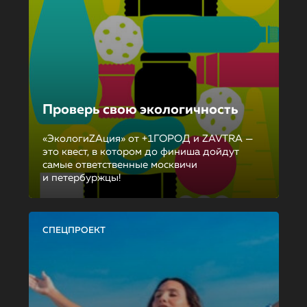
Проверь свою экологичность
«ЭкологиZAция» от +1ГОРОД и ZAVTRA —
это квест, в котором до финиша дойдут
самые ответственные москвичи
и петербуржцы!
СПЕЦПРОЕКТ