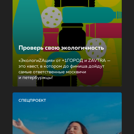
Проверь свою экологичность
«ЭкологиZAция» от +1ГОРОД и ZAVTRA —
это квест, в котором до финиша дойдут
самые ответственные москвичи
и петербуржцы!
СПЕЦПРОЕКТ