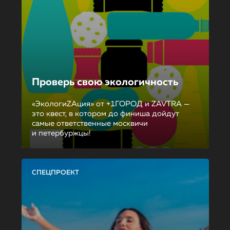
Проверь свою экологичность
«ЭкологиZAция» от +1ГОРОД и ZAVTRA —
это квест, в котором до финиша дойдут
самые ответственные москвичи
и петербуржцы!
СПЕЦПРОЕКТ