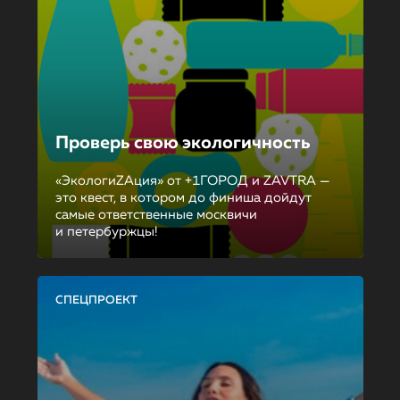
Проверь свою экологичность
«ЭкологиZAция» от +1ГОРОД и ZAVTRA —
это квест, в котором до финиша дойдут
самые ответственные москвичи
и петербуржцы!
СПЕЦПРОЕКТ