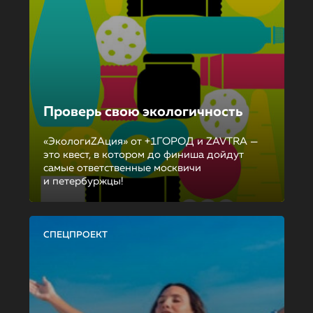
Проверь свою экологичность
«ЭкологиZAция» от +1ГОРОД и ZAVTRA —
это квест, в котором до финиша дойдут
самые ответственные москвичи
и петербуржцы!
СПЕЦПРОЕКТ