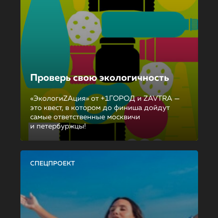
Проверь свою экологичность
«ЭкологиZAция» от +1ГОРОД и ZAVTRA —
это квест, в котором до финиша дойдут
самые ответственные москвичи
и петербуржцы!
СПЕЦПРОЕКТ