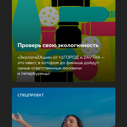
Проверь свою экологичность
«ЭкологиZAция» от +1ГОРОД и ZAVTRA —
это квест, в котором до финиша дойдут
самые ответственные москвичи
и петербуржцы!
СПЕЦПРОЕКТ