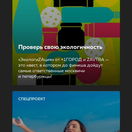
Проверь свою экологичность
«ЭкологиZAция» от +1ГОРОД и ZAVTRA —
это квест, в котором до финиша дойдут
самые ответственные москвичи
и петербуржцы!
СПЕЦПРОЕКТ