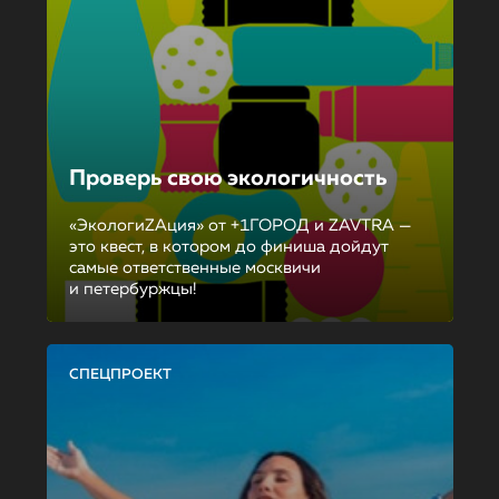
Проверь свою экологичность
«ЭкологиZAция» от +1ГОРОД и ZAVTRA —
это квест, в котором до финиша дойдут
самые ответственные москвичи
и петербуржцы!
СПЕЦПРОЕКТ