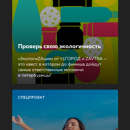
Проверь свою экологичность
«ЭкологиZAция» от +1ГОРОД и ZAVTRA —
это квест, в котором до финиша дойдут
самые ответственные москвичи
и петербуржцы!
СПЕЦПРОЕКТ