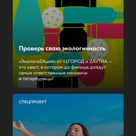
Проверь свою экологичность
«ЭкологиZAция» от +1ГОРОД и ZAVTRA —
это квест, в котором до финиша дойдут
самые ответственные москвичи
и петербуржцы!
СПЕЦПРОЕКТ