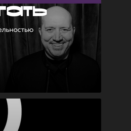
гать
ельностью