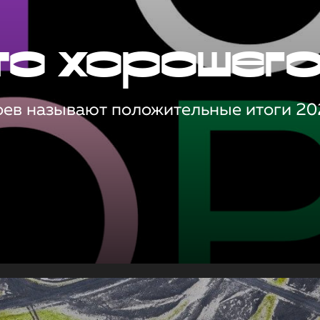
то хорошег
оев называют положительные итоги 20