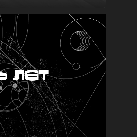
ь лет