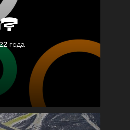
о?
22 года