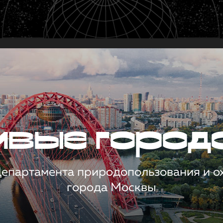
чивые город
 Департамента природопользования и 
города Москвы