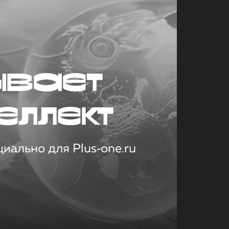
ывает
еллект
иально для Plus‑one.ru