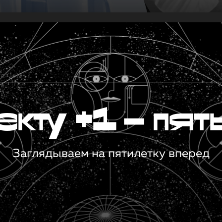
кту +1 — пят
Заглядываем на пятилетку вперед