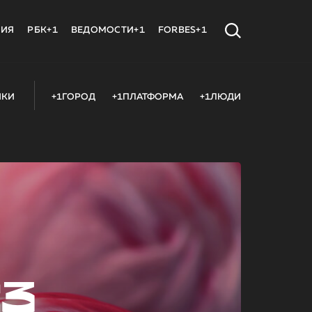
МИЯ
РБК+1
ВЕДОМОСТИ+1
FORBES+1
ИКИ
+1ГОРОД
+1ПЛАТФОРМА
+1ЛЮДИ
23