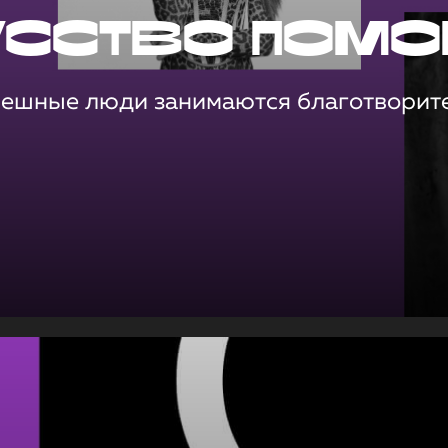
усство помо
пешные люди занимаются благотворит