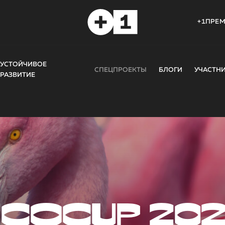
+1ПРЕ
УСТОЙЧИВОЕ
СПЕЦПРОЕКТЫ
БЛОГИ
УЧАСТН
РАЗВИТИЕ
COCUP 20