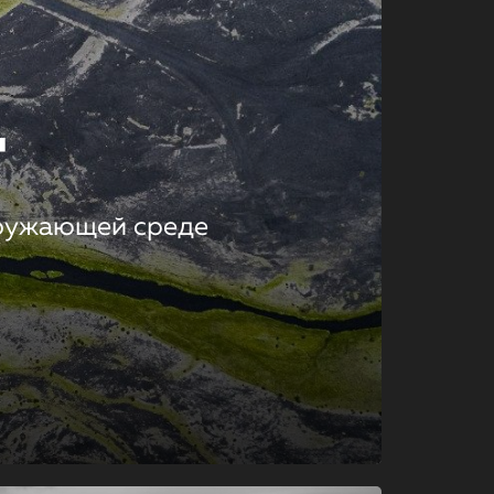
т
кружающей среде