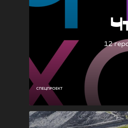
Ч
12 гер
СПЕЦПРОЕКТ