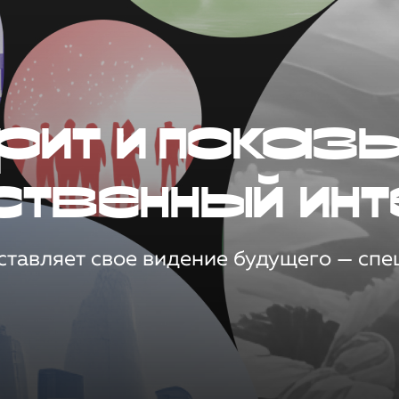
рит и показ
ственный инт
тавляет свое видение будущего — спец