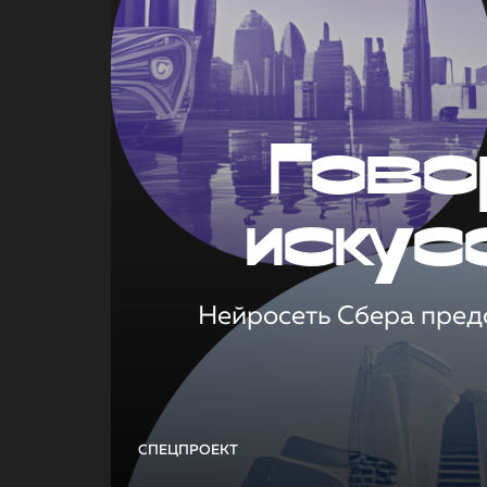
Гово
искус
Нейросеть Сбера предс
СПЕЦПРОЕКТ