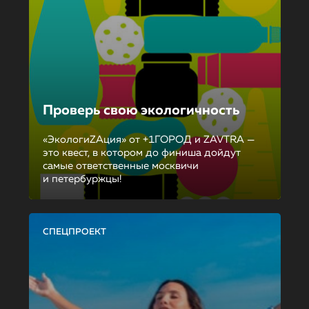
Проверь свою экологичность
«ЭкологиZAция» от +1ГОРОД и ZAVTRA —
это квест, в котором до финиша дойдут
самые ответственные москвичи
и петербуржцы!
СПЕЦПРОЕКТ