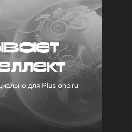
ывает
еллект
иально для Plus‑one.ru