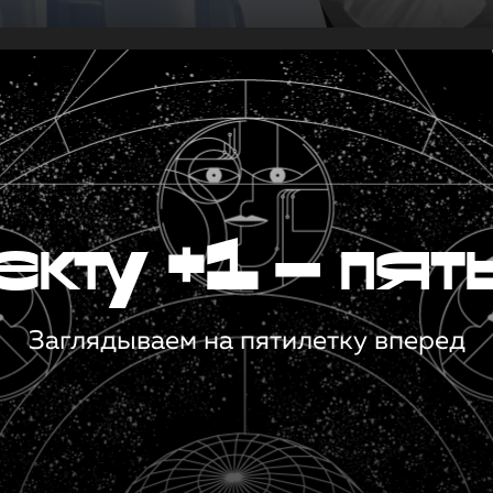
кту +1 — пят
Заглядываем на пятилетку вперед