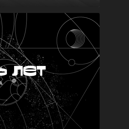
ь лет