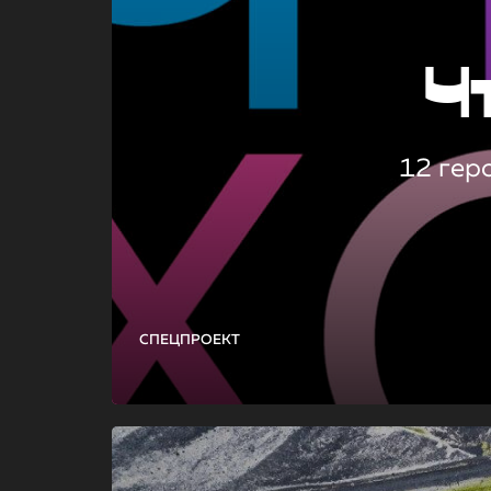
Ч
12 гер
СПЕЦПРОЕКТ