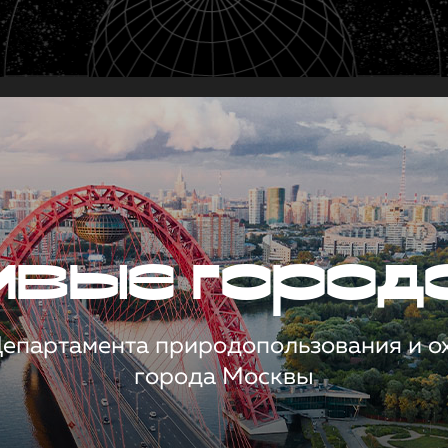
чивые город
 Департамента природопользования и 
города Москвы