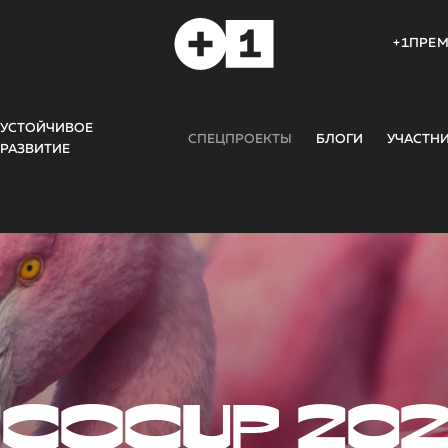
+1ПРЕ
УСТОЙЧИВОЕ
СПЕЦПРОЕКТЫ
БЛОГИ
УЧАСТН
РАЗВИТИЕ
COCUP 20