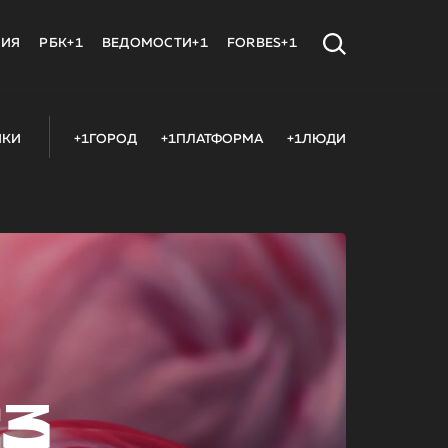
МИЯ
РБК+1
ВЕДОМОСТИ+1
FORBES+1
ИКИ
+1ГОРОД
+1ПЛАТФОРМА
+1ЛЮДИ
23