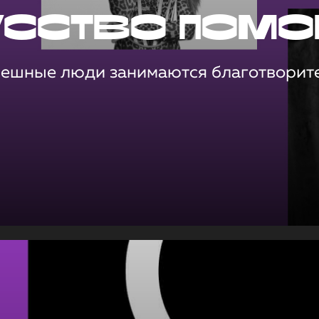
усство помо
пешные люди занимаются благотворит