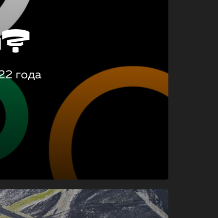
о?
22 года