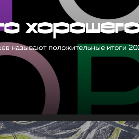
то хорошег
оев называют положительные итоги 20