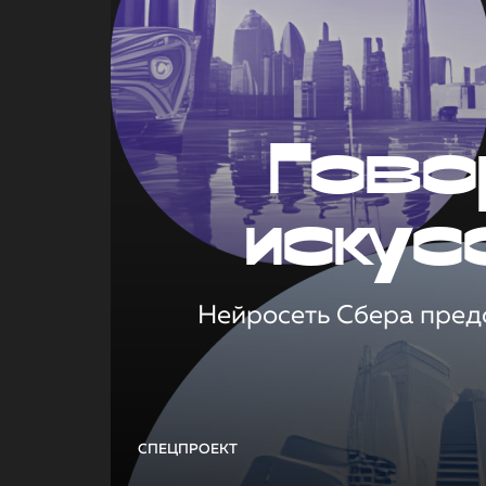
Гово
искус
Нейросеть Сбера предс
СПЕЦПРОЕКТ