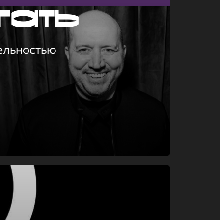
гать
ельностью