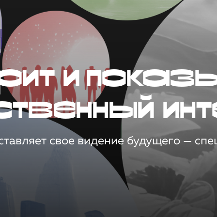
рит и показ
ственный инт
тавляет свое видение будущего — спец