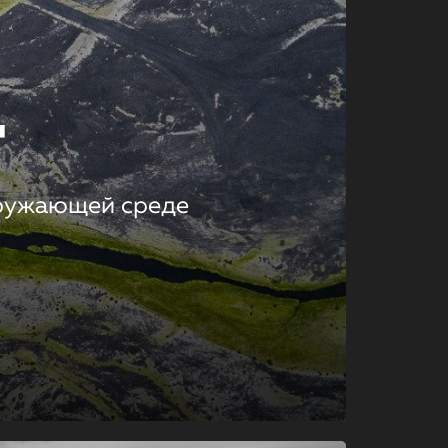
т
кружающей среде