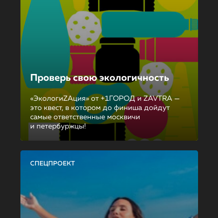
Проверь свою экологичность
«ЭкологиZAция» от +1ГОРОД и ZAVTRA —
это квест, в котором до финиша дойдут
самые ответственные москвичи
и петербуржцы!
СПЕЦПРОЕКТ