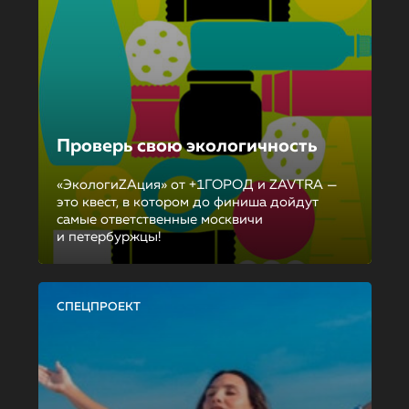
Проверь свою экологичность
«ЭкологиZAция» от +1ГОРОД и ZAVTRA —
это квест, в котором до финиша дойдут
самые ответственные москвичи
и петербуржцы!
СПЕЦПРОЕКТ