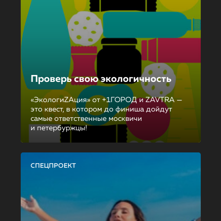
Проверь свою экологичность
«ЭкологиZAция» от +1ГОРОД и ZAVTRA —
это квест, в котором до финиша дойдут
самые ответственные москвичи
и петербуржцы!
СПЕЦПРОЕКТ