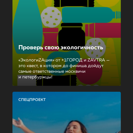
Проверь свою экологичность
«ЭкологиZAция» от +1ГОРОД и ZAVTRA —
это квест, в котором до финиша дойдут
самые ответственные москвичи
и петербуржцы!
СПЕЦПРОЕКТ