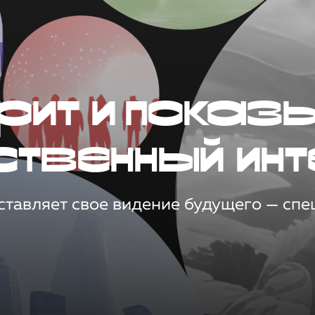
рит и показ
ственный инт
тавляет свое видение будущего — спец