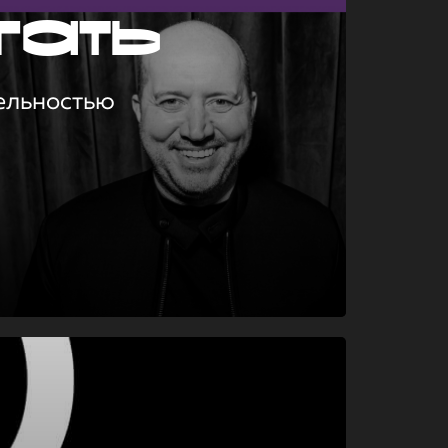
гать
ельностью