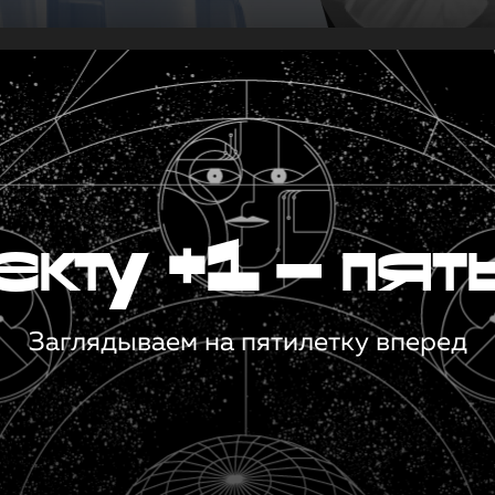
кту +1 — пят
Заглядываем на пятилетку вперед