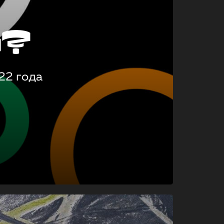
о?
22 года