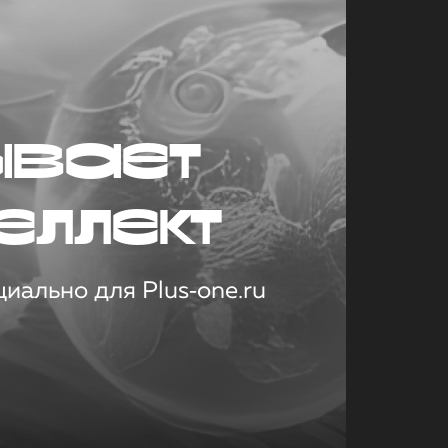
ывает
еллект
иально для Plus‑one.ru