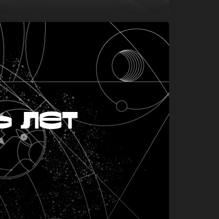
ь лет