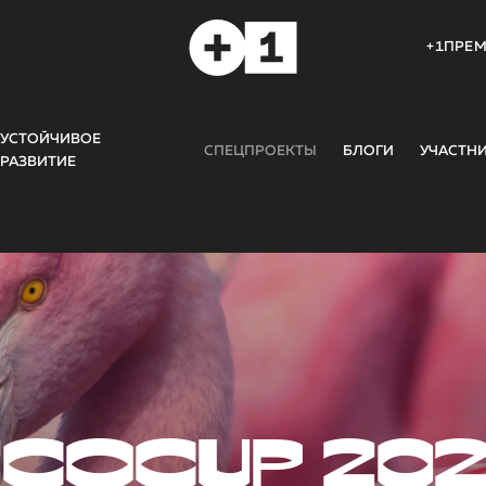
+1ПРЕ
УСТОЙЧИВОЕ
СПЕЦПРОЕКТЫ
БЛОГИ
УЧАСТН
РАЗВИТИЕ
COCUP 20