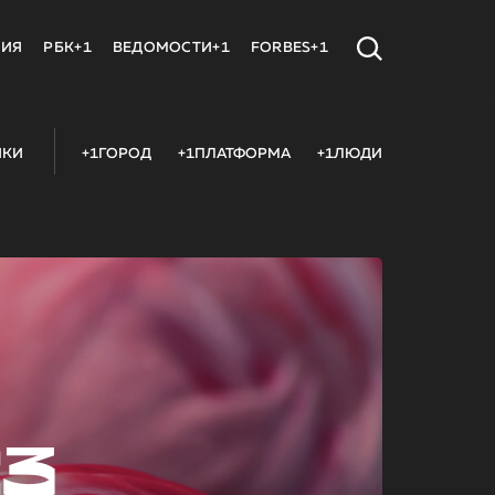
МИЯ
РБК+1
ВЕДОМОСТИ+1
FORBES+1
ИКИ
+1ГОРОД
+1ПЛАТФОРМА
+1ЛЮДИ
23