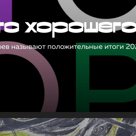
то хорошег
оев называют положительные итоги 20