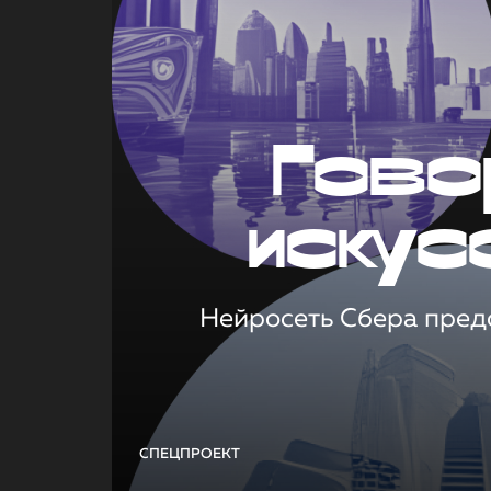
Гово
искус
Нейросеть Сбера предс
СПЕЦПРОЕКТ