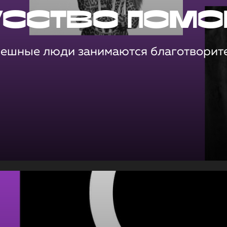
усство помо
пешные люди занимаются благотворит