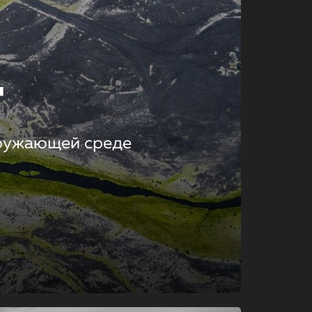
т
кружающей среде