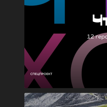
Ч
12 гер
СПЕЦПРОЕКТ