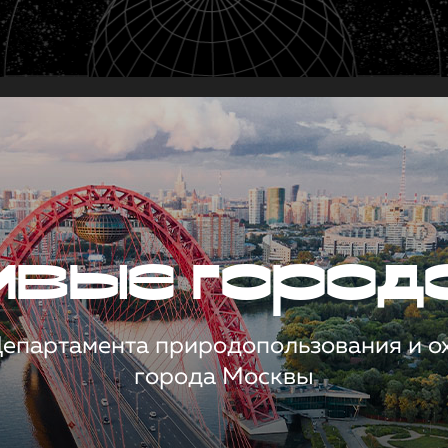
чивые город
 Департамента природопользования и 
города Москвы