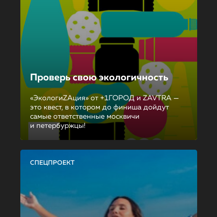
Проверь свою экологичность
«ЭкологиZAция» от +1ГОРОД и ZAVTRA —
это квест, в котором до финиша дойдут
самые ответственные москвичи
и петербуржцы!
СПЕЦПРОЕКТ