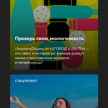
Проверь свою экологичность
«ЭкологиZAция» от +1ГОРОД и ZAVTRA —
это квест, в котором до финиша дойдут
самые ответственные москвичи
и петербуржцы!
СПЕЦПРОЕКТ