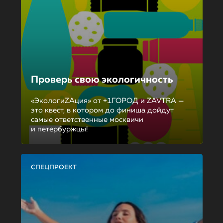
Проверь свою экологичность
«ЭкологиZAция» от +1ГОРОД и ZAVTRA —
это квест, в котором до финиша дойдут
самые ответственные москвичи
и петербуржцы!
СПЕЦПРОЕКТ