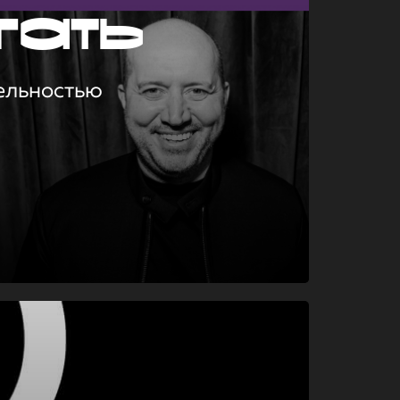
гать
ельностью