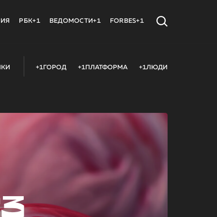
МИЯ
РБК+1
ВЕДОМОСТИ+1
FORBES+1
ИКИ
+1ГОРОД
+1ПЛАТФОРМА
+1ЛЮДИ
23