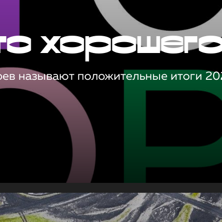
то хорошег
оев называют положительные итоги 20