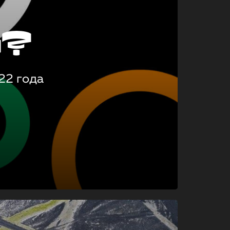
о?
22 года