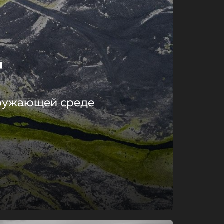
т
кружающей среде