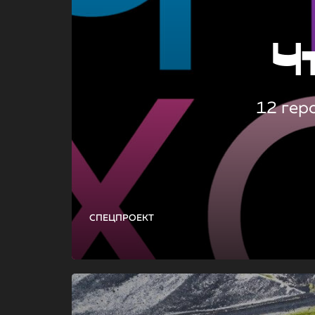
Ч
12 гер
СПЕЦПРОЕКТ