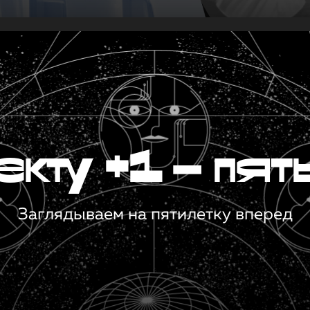
кту +1 — пят
Заглядываем на пятилетку вперед