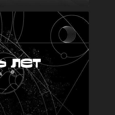
ь лет