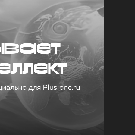
ывает
еллект
иально для Plus‑one.ru