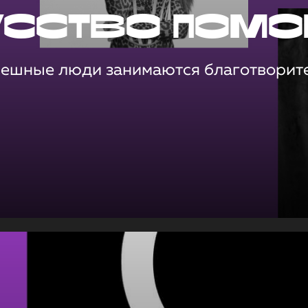
усство помо
пешные люди занимаются благотворит