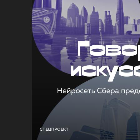
Гово
искус
Нейросеть Сбера предс
СПЕЦПРОЕКТ