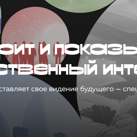
рит и показ
ственный инт
тавляет свое видение будущего — спец