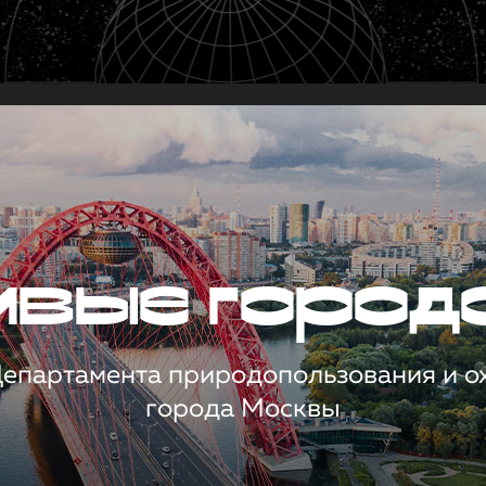
чивые город
 Департамента природопользования и 
города Москвы