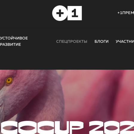
+1ПРЕ
УСТОЙЧИВОЕ
СПЕЦПРОЕКТЫ
БЛОГИ
УЧАСТН
РАЗВИТИЕ
COCUP 20