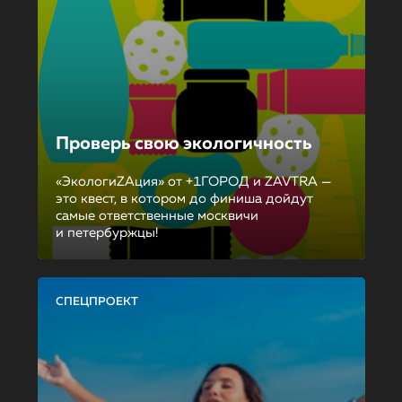
Проверь свою экологичность
«ЭкологиZAция» от +1ГОРОД и ZAVTRA —
это квест, в котором до финиша дойдут
самые ответственные москвичи
и петербуржцы!
СПЕЦПРОЕКТ