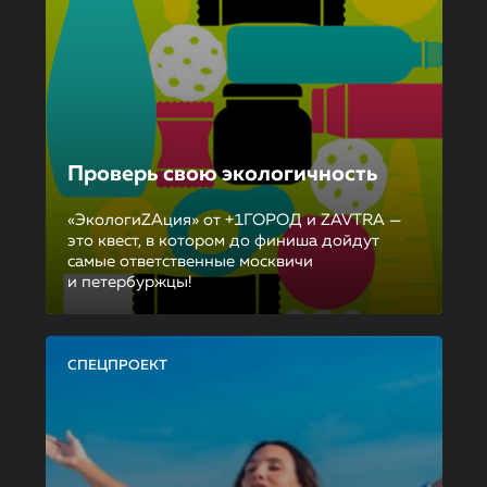
Проверь свою экологичность
«ЭкологиZAция» от +1ГОРОД и ZAVTRA —
это квест, в котором до финиша дойдут
самые ответственные москвичи
и петербуржцы!
СПЕЦПРОЕКТ