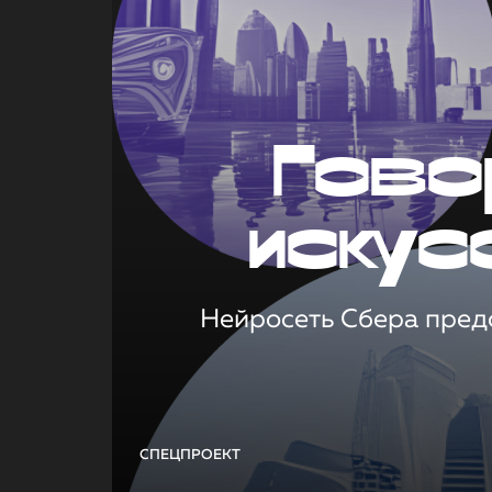
Гово
искус
Нейросеть Сбера предс
СПЕЦПРОЕКТ