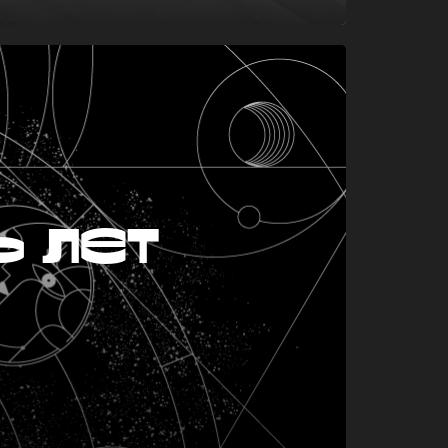
ь лет