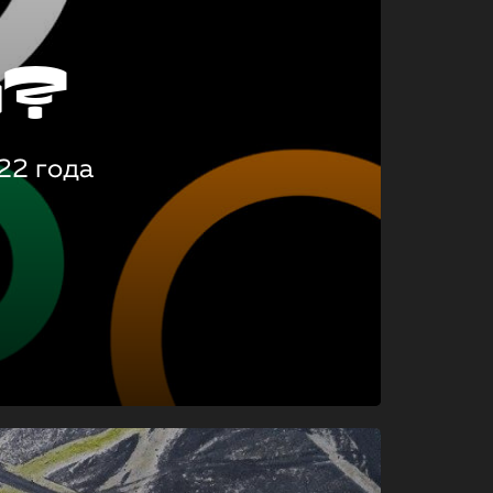
о?
22 года