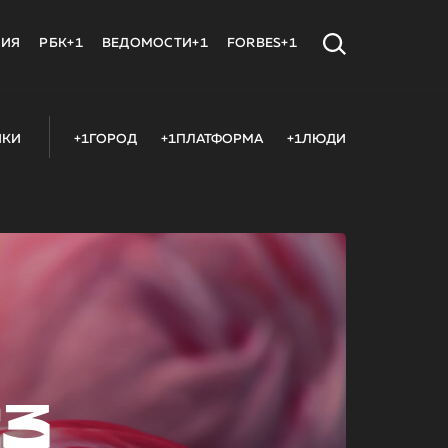
МИЯ
РБК+1
ВЕДОМОСТИ+1
FORBES+1
ИКИ
+1ГОРОД
+1ПЛАТФОРМА
+1ЛЮДИ
23