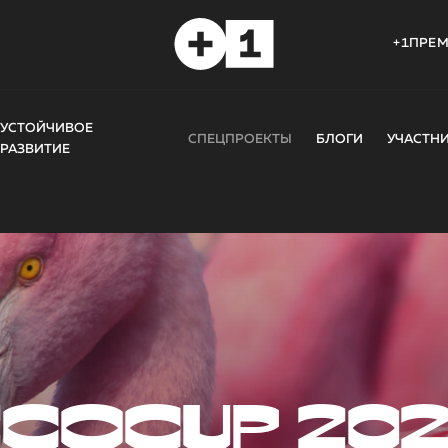
+1ПРЕ
УСТОЙЧИВОЕ
СПЕЦПРОЕКТЫ
БЛОГИ
УЧАСТН
РАЗВИТИЕ
COCUP 20