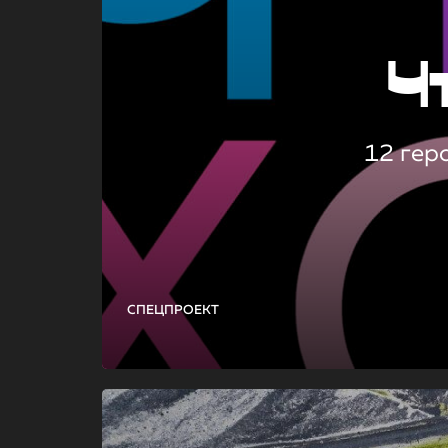
Ч
12 гер
СПЕЦПРОЕКТ