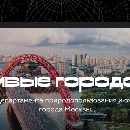
чивые город
 Департамента природопользования и 
города Москвы