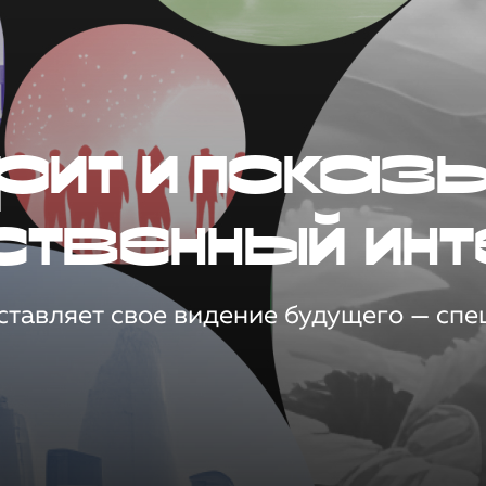
рит и показ
ственный инт
тавляет свое видение будущего — спец