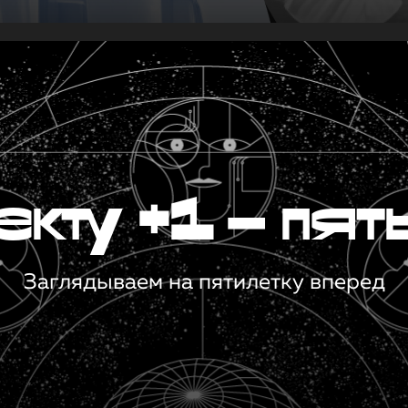
кту +1 — пят
Заглядываем на пятилетку вперед