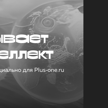
ывает
еллект
иально для Plus‑one.ru