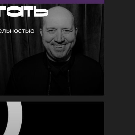
гать
ельностью