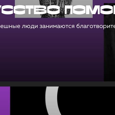
усство помо
пешные люди занимаются благотворит