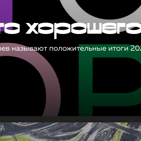
то хорошег
оев называют положительные итоги 20