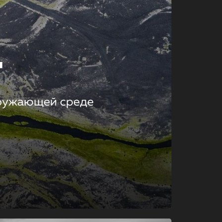
т
кружающей среде