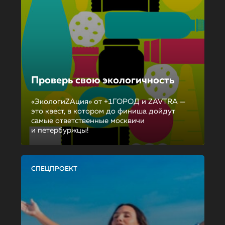
Проверь свою экологичность
«ЭкологиZAция» от +1ГОРОД и ZAVTRA —
это квест, в котором до финиша дойдут
самые ответственные москвичи
и петербуржцы!
СПЕЦПРОЕКТ