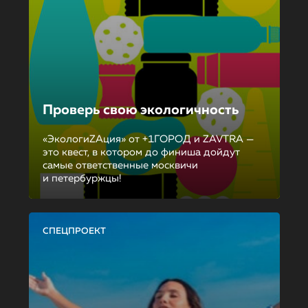
Проверь свою экологичность
«ЭкологиZAция» от +1ГОРОД и ZAVTRA —
это квест, в котором до финиша дойдут
самые ответственные москвичи
и петербуржцы!
СПЕЦПРОЕКТ