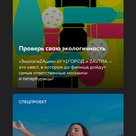
Проверь свою экологичность
«ЭкологиZAция» от +1ГОРОД и ZAVTRA —
это квест, в котором до финиша дойдут
самые ответственные москвичи
и петербуржцы!
СПЕЦПРОЕКТ