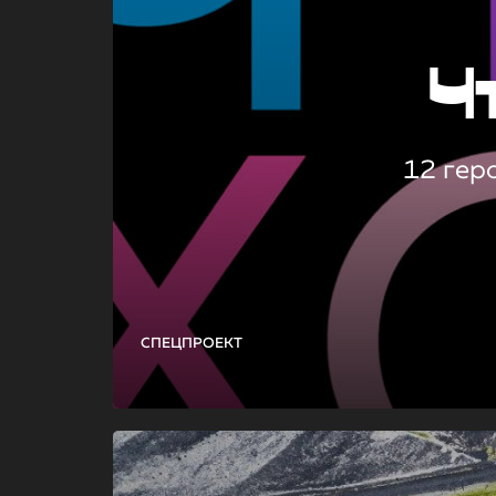
Ч
12 гер
СПЕЦПРОЕКТ