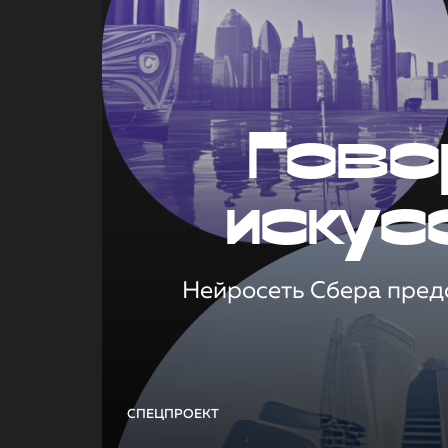
Гово
искус
Нейросеть Сбера предс
СПЕЦПРОЕКТ