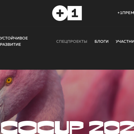
+1ПРЕ
УСТОЙЧИВОЕ
СПЕЦПРОЕКТЫ
БЛОГИ
УЧАСТН
РАЗВИТИЕ
COCUP 20