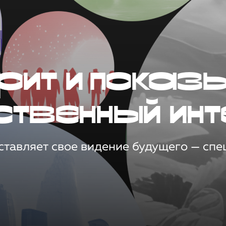
рит и показ
ственный инт
тавляет свое видение будущего — спец