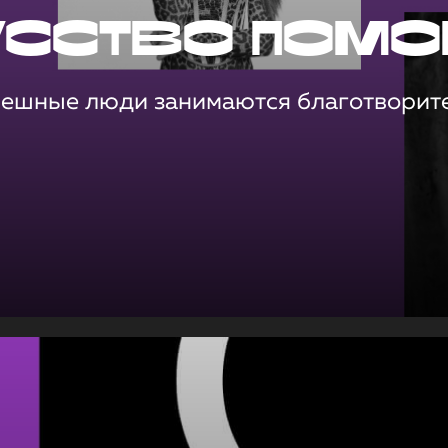
усство помо
пешные люди занимаются благотворит