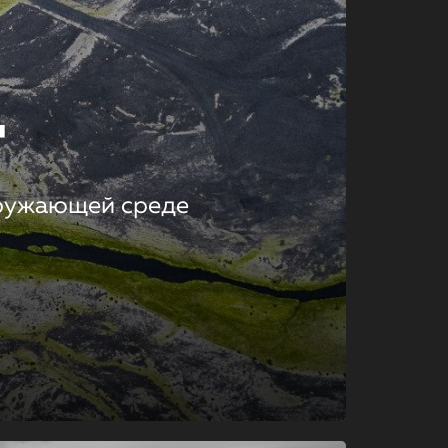
т
кружающей среде