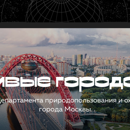
чивые город
 Департамента природопользования и 
города Москвы