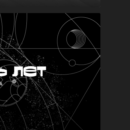
ь лет