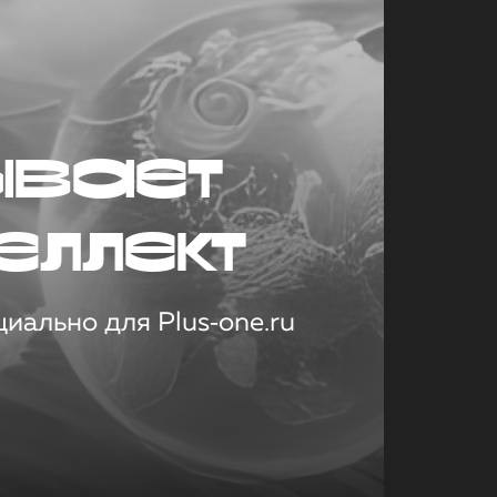
ывает
еллект
иально для Plus‑one.ru