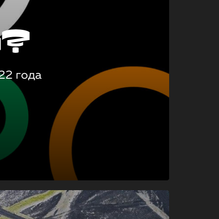
о?
22 года