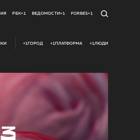
МИЯ
РБК+1
ВЕДОМОСТИ+1
FORBES+1
ИКИ
+1ГОРОД
+1ПЛАТФОРМА
+1ЛЮДИ
23