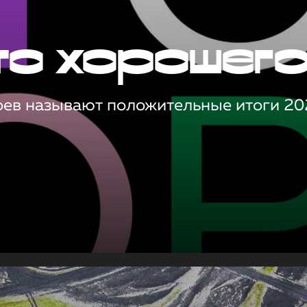
то хорошег
оев называют положительные итоги 20