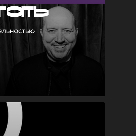
гать
ельностью