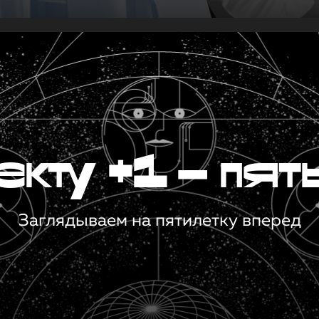
кту +1 — пят
Заглядываем на пятилетку вперед