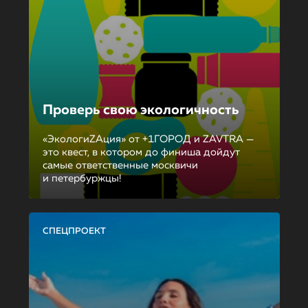
Проверь свою экологичность
«ЭкологиZAция» от +1ГОРОД и ZAVTRA —
это квест, в котором до финиша дойдут
самые ответственные москвичи
и петербуржцы!
СПЕЦПРОЕКТ