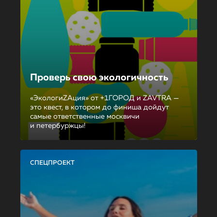
Проверь свою экологичность
«ЭкологиZAция» от +1ГОРОД и ZAVTRA —
это квест, в котором до финиша дойдут
самые ответственные москвичи
и петербуржцы!
СПЕЦПРОЕКТ