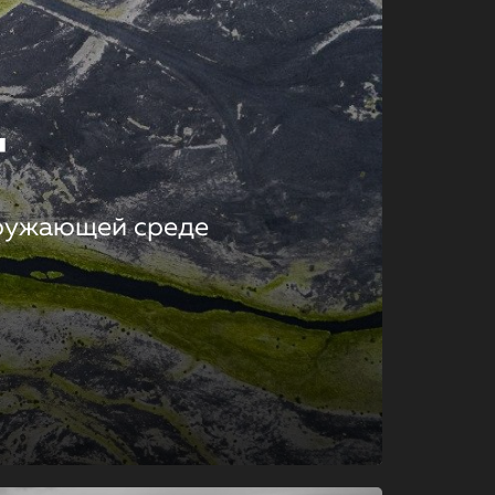
т
кружающей среде