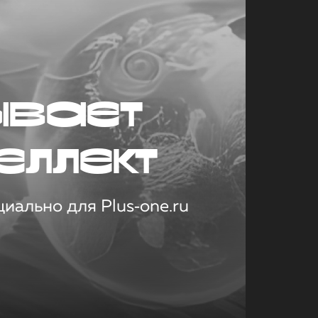
ывает
еллект
иально для Plus‑one.ru