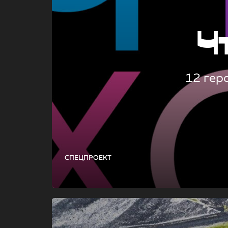
Ч
12 гер
СПЕЦПРОЕКТ