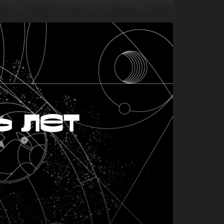
ь лет