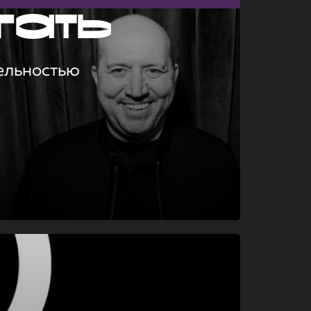
гать
ельностью