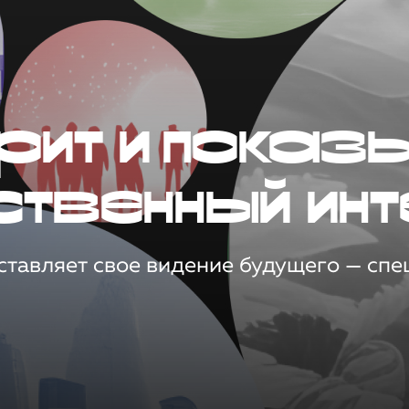
рит и показ
ственный инт
тавляет свое видение будущего — спец