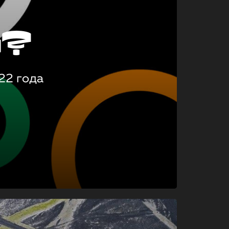
о?
22 года