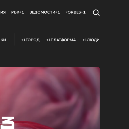
МИЯ
РБК+1
ВЕДОМОСТИ+1
FORBES+1
ИКИ
+1ГОРОД
+1ПЛАТФОРМА
+1ЛЮДИ
23