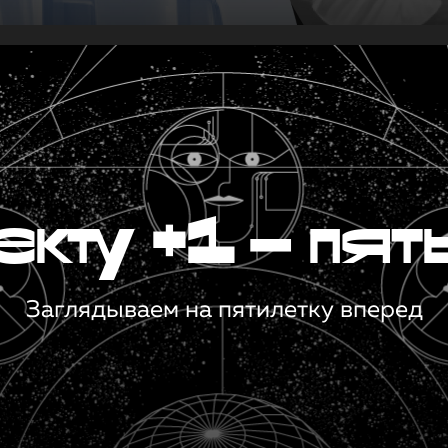
кту +1 — пят
Заглядываем на пятилетку вперед