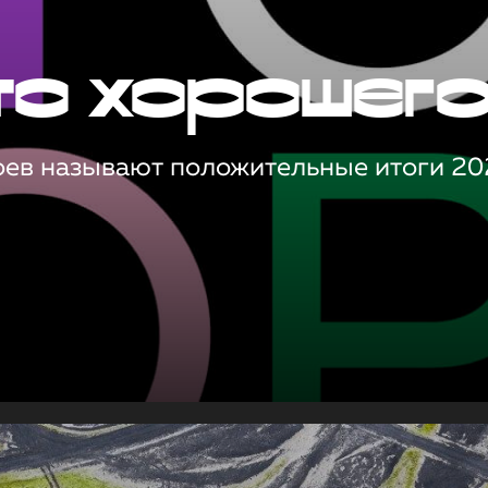
то хорошег
оев называют положительные итоги 20