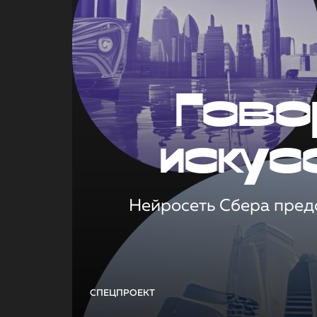
Гово
искус
Нейросеть Сбера предс
СПЕЦПРОЕКТ