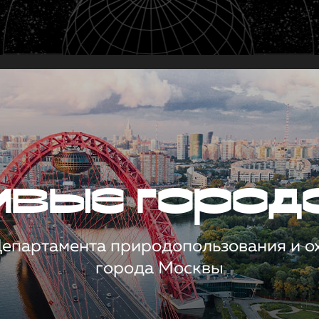
чивые город
 Департамента природопользования и 
города Москвы