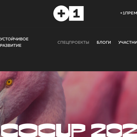
+1ПРЕ
УСТОЙЧИВОЕ
СПЕЦПРОЕКТЫ
БЛОГИ
УЧАСТН
РАЗВИТИЕ
COCUP 20