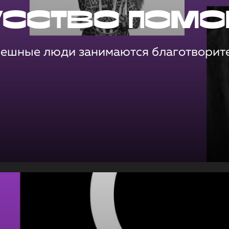
усство помо
пешные люди занимаются благотворит