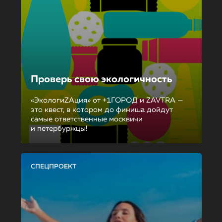
Проверь свою экологичность
«ЭкологиZAция» от +1ГОРОД и ZAVTRA —
это квест, в котором до финиша дойдут
самые ответственные москвичи
и петербуржцы!
СПЕЦПРОЕКТ